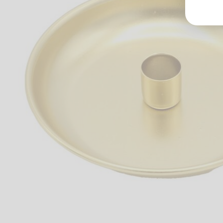
Groß
Lang
70327