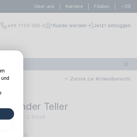
Über uns
Karriere
Filialen
DE
fügbar
+49 7159 922-0
Kunde werden
Jetzt einloggen
fügbar
um
 und
Zurück zur Artikelübersicht
e
nständer Teller
fügbar
 gold
Inhalt: 2 Stück
öhe: 2,5 cm