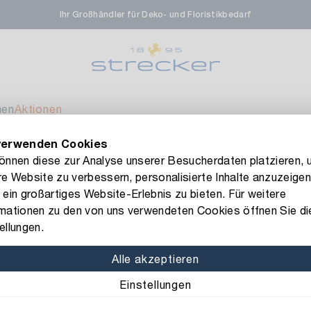
Ihr Großhändler für Deko- und Floristikbedarf
rale in Renningen
Ver
enfeldstrasse 45-47
 Renningen
men
Aktionen
verwenden Cookies
en- & Zierpflanzen-Zentrum
Ver
FLORISSIMA-Kollektion H/W 2026 –
jetzt bestellen
!
können diese zur Analyse unserer Besucherdaten platzieren, 
e Website zu verbessern, personalisierte Inhalte anzuzeigen
eberdinger Straße 46
ll Kerzenständer Teller
 ein großartiges Website-Erlebnis zu bieten. Für weitere
 Korntal-Muenchingen
rmationen zu den von uns verwendeten Cookies öffnen Sie di
Art.-Nr.: 1140521
ellungen.
Metall Kerze
nzenforum Süd-West
Ver
Alle akzeptieren
Material: Metall
Farbe:
Einstellungen
aatsbahnhof 4
 Deisslingen Neckar
Durchmesser: 15,3 cm
H