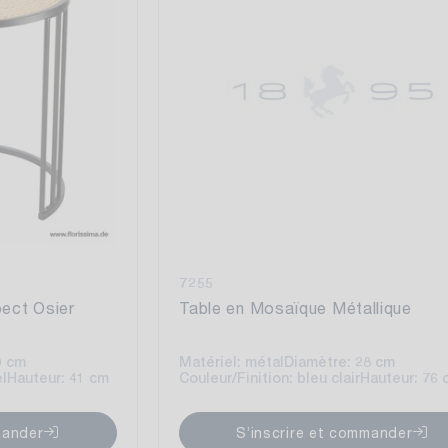
7255
pect Osier
Table en Mosaïque Métallique
0 cm
Matériel: métal
Diamètre: 28 cm
el
Hauteur: 41 cm
Couleur/Finition: bleu clair
Hauteur: 76 
mander
S’inscrire et commander