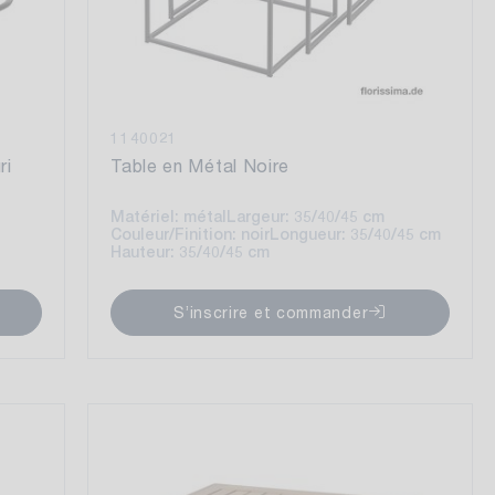
1140021
ri
Table en Métal Noire
Matériel: métal
Largeur: 35/40/45 cm
Couleur/Finition: noir
Longueur: 35/40/45 cm
Hauteur: 35/40/45 cm
S’inscrire et commander