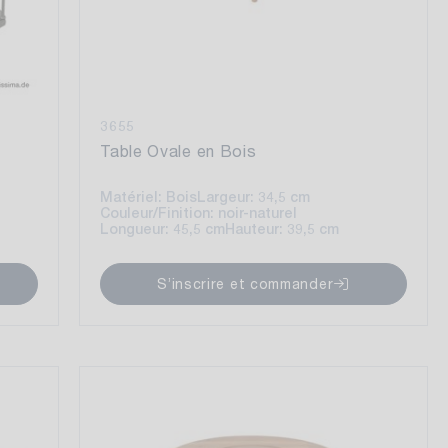
3655
Table Ovale en Bois
Matériel: Bois
Largeur: 34,5 cm
Couleur/Finition: noir-naturel
Longueur: 45,5 cm
Hauteur: 39,5 cm
S’inscrire et commander