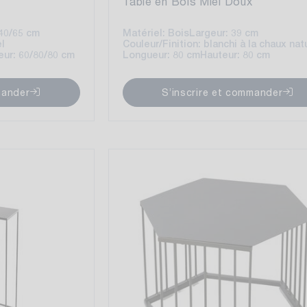
Table en Bois Miel Doux
/40/65 cm
Matériel: Bois
Largeur: 39 cm
el
Couleur/Finition: blanchi à la chaux nat
eur: 60/80/80 cm
Longueur: 80 cm
Hauteur: 80 cm
mander
S’inscrire et commander