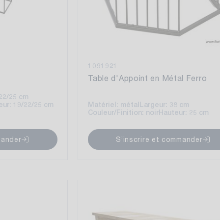
1091921
Table d'Appoint en Métal Ferro
/22/25 cm
ur: 19/22/25 cm
Matériel: métal
Largeur: 38 cm
Couleur/Finition: noir
Hauteur: 25 cm
mander
S’inscrire et commander