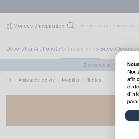
Mondes d’inspiration
Décoration
Art floriste
Ambiance de vie
Bases
Occasio
Nous
Bienvenue sur le nouveau
Nous 
afin 
Ambiance de vie
Mobilier
Tables
et de
d'inf
para