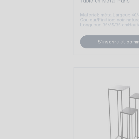
Table en Métal Paris
Matériel: métal
Largeur: 40
Couleur/Finition: noir-natur
Longueur: 35/35/35 cm
Haut
S’inscrire et com