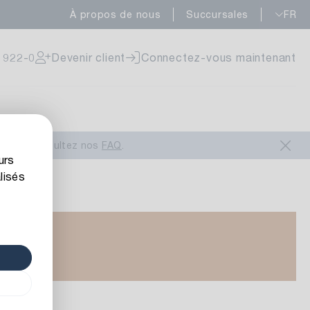
À propos de nous
Succursales
FR
 922-0
Devenir client
Connectez-vous maintenant
ous
ou consultez nos
FAQ
.
urs
lisés