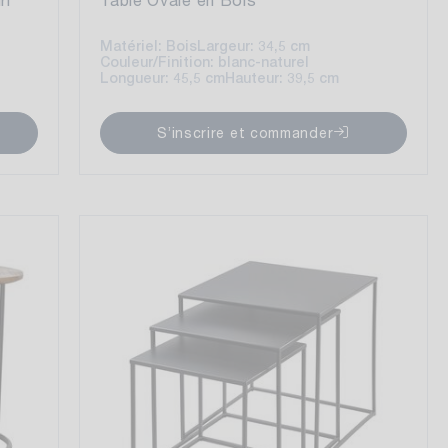
Matériel: Bois
Largeur: 34,5 cm
Couleur/Finition: blanc-naturel
Longueur: 45,5 cm
Hauteur: 39,5 cm
S’inscrire et commander