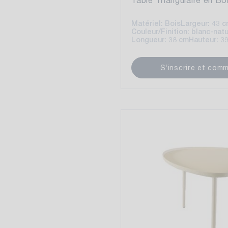
Matériel: Bois
Largeur: 43 
Couleur/Finition: blanc-natu
Longueur: 38 cm
Hauteur: 3
S’inscrire et com