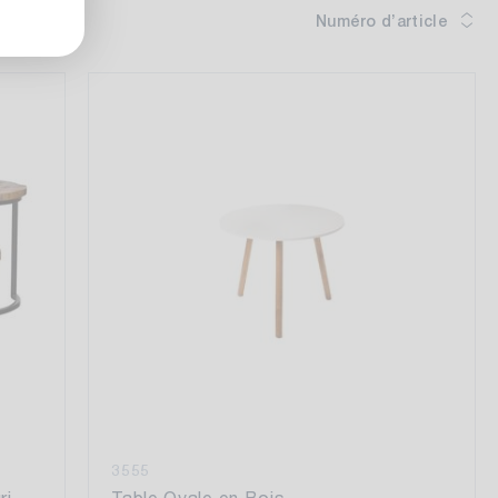
Numéro d’article
3555
ri
Table Ovale en Bois