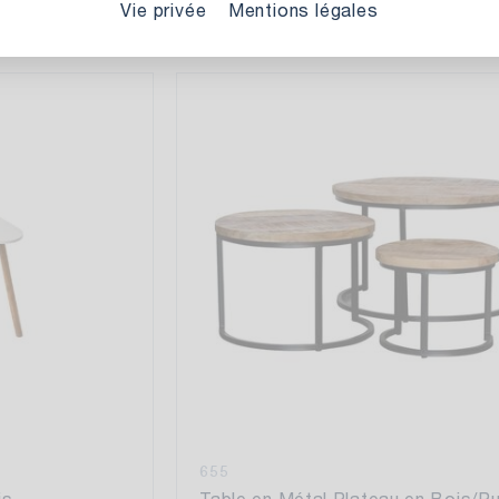
Vie privée
Mentions légales
655
is
Table en Métal Plateau en Bois/Pu