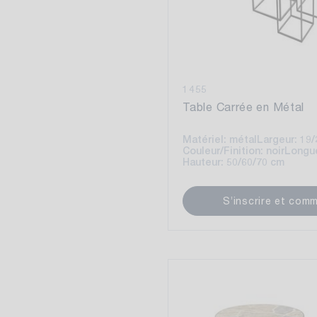
1455
Table Carrée en Métal
Matériel: métal
Largeur: 19
Couleur/Finition: noir
Longue
Hauteur: 50/60/70 cm
S’inscrire et com