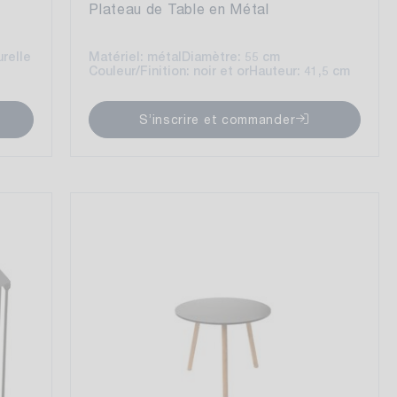
Plateau de Table en Métal
urelle
Matériel: métal
Diamètre: 55 cm
Couleur/Finition: noir et or
Hauteur: 41,5 cm
S’inscrire et commander