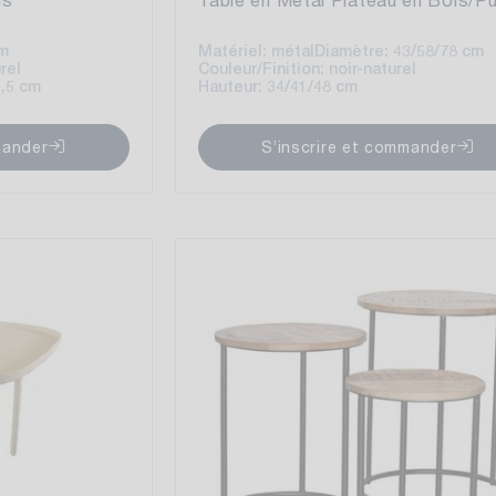
cm
Matériel: métal
Diamètre: 43/58/78 cm
rel
Couleur/Finition: noir-naturel
9,5 cm
Hauteur: 34/41/48 cm
mander
S’inscrire et commander