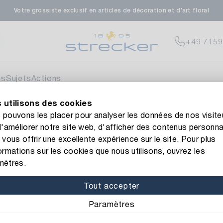
Votre grossiste exclusif en articles de décoration et d'art floral
+49 7159
ns
Sujets
Actions
 utilisons des cookies
 site web de Strecker ! Vous avez besoin d'aide ?
Contactez-n
pouvons les placer pour analyser les données de nos visite
d'améliorer notre site web, d'afficher des contenus personna
 vous offrir une excellente expérience sur le site. Pour plus
ormations sur les cookies que nous utilisons, ouvrez les
mètres.
Tables
Tout accepter
Paramètres