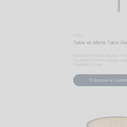
5455
Table en Métal Table Re
Matériel: métal
Largeur: 44
Couleur/Finition: beige
Long
Hauteur: 43 cm
S’inscrire et com