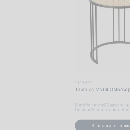
1121421
Table en Métal Oslo/As
Matériel: métal
Diamètre: 4
Couleur/Finition: noir-natur
S’inscrire et com