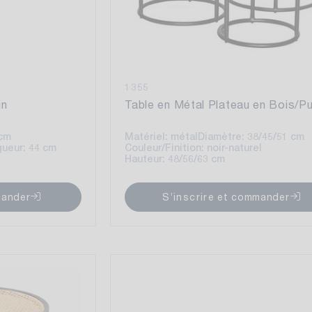
1355
in
Table en Métal Plateau en Bois/Pu
 cm
Matériel: métal
Diamètre: 38/45/51 cm
ueur: 44 cm
Couleur/Finition: noir-naturel
Hauteur: 48/56/63 cm
mander
S’inscrire et commander