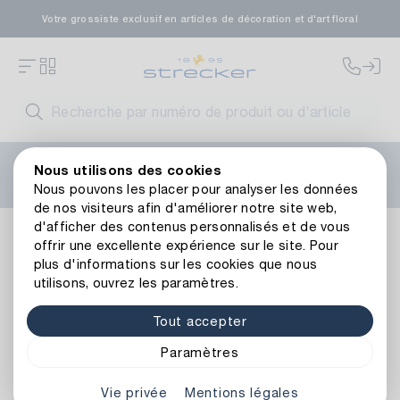
Votre grossiste exclusif en articles de décoration et d'art floral
Bienvenue sur le nouveau site web de Strecker ! Vous
Nous utilisons des cookies
avez besoin d'aide ?
Contactez-nous
ou consultez nos
Nous pouvons les placer pour analyser les données
FAQ
.
de nos visiteurs afin d'améliorer notre site web,
d'afficher des contenus personnalisés et de vous
Bases
Papier de soie et films transparent
Papier de soie
offrir une excellente expérience sur le site. Pour
Retour à l’aperçu de l’article
plus d'informations sur les cookies que nous
utilisons, ouvrez les paramètres.
Tout accepter
Paramètres
Vie privée
Mentions légales