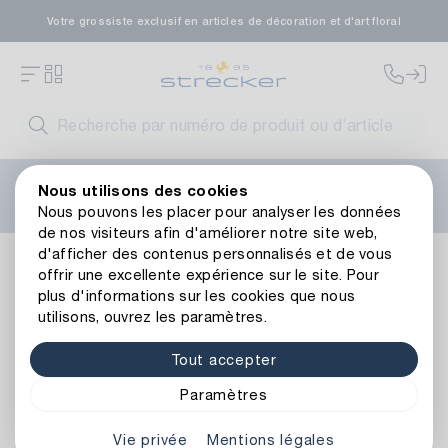
Votre grossiste exclusif en articles de décoration et d'art floral
Bienvenue sur le nouveau site web de Strecker ! Vous
Nous utilisons des cookies
avez besoin d'aide ?
Contactez-nous
ou consultez nos
Nous pouvons les placer pour analyser les données
FAQ
.
de nos visiteurs afin d'améliorer notre site web,
d'afficher des contenus personnalisés et de vous
Décoration
Rubans
Rubans de couronne
Ruban de Co
offrir une excellente expérience sur le site. Pour
Retour à l’aperçu de l’article
plus d'informations sur les cookies que nous
utilisons, ouvrez les paramètres.
Tout accepter
Paramètres
Vie privée
Mentions légales