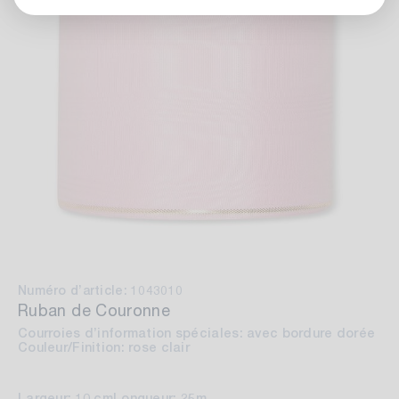
Numéro d’article: 1043010
Ruban de Couronne
Courroies d’information spéciales: avec bordure dorée
Couleur/Finition: rose clair
Largeur: 10 cm
Longueur: 25m