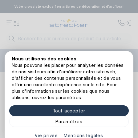
Votre grossiste exclusif en articles de décoration et d'art floral
Bienvenue sur le nouveau site web de Strecker ! Vous
Nous utilisons des cookies
avez besoin d'aide ?
Contactez-nous
ou consultez nos
Nous pouvons les placer pour analyser les données
FAQ
.
de nos visiteurs afin d'améliorer notre site web,
d'afficher des contenus personnalisés et de vous
Décoration
Rubans
Rubans de couronne
Ruban de Co
offrir une excellente expérience sur le site. Pour
Retour à l’aperçu de l’article
plus d'informations sur les cookies que nous
utilisons, ouvrez les paramètres.
Tout accepter
Paramètres
Vie privée
Mentions légales