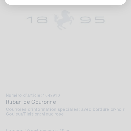
Numéro d’article: 1042910
Ruban de Couronne
Courroies d’information spéciales: avec bordure or-noir
Couleur/Finition: vieux rose
Largeur: 10 cm
Longueur: 25 m