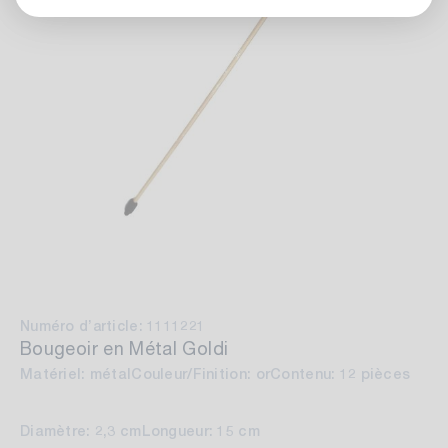
Numéro d’article: 1111221
Bougeoir en Métal Goldi
Matériel: métal
Couleur/Finition: or
Contenu: 12 pièces
Diamètre: 2,3 cm
Longueur: 15 cm