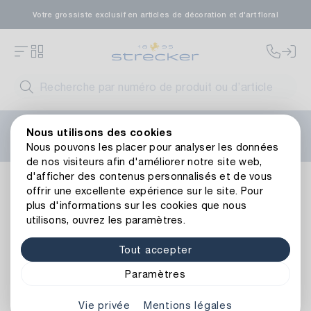
Votre grossiste exclusif en articles de décoration et d'art floral
Bienvenue sur le nouveau site web de Strecker ! Vous
Nous utilisons des cookies
avez besoin d'aide ?
Contactez-nous
ou consultez nos
Nous pouvons les placer pour analyser les données
FAQ
.
de nos visiteurs afin d'améliorer notre site web,
d'afficher des contenus personnalisés et de vous
Décoration
Bougies
Bougeoirs et assiettes
Bougeoir 
offrir une excellente expérience sur le site. Pour
Retour à l’aperçu de l’article
plus d'informations sur les cookies que nous
utilisons, ouvrez les paramètres.
Tout accepter
Paramètres
Vie privée
Mentions légales