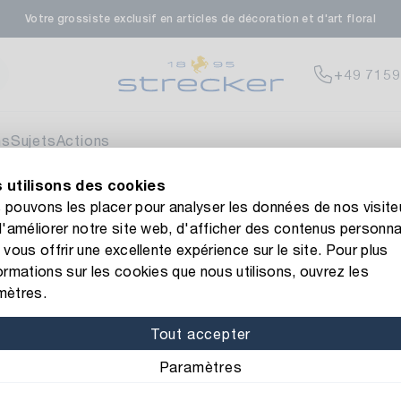
Votre grossiste exclusif en articles de décoration et d'art floral
rale in Renningen
Actuellement indis
+49 7159
enfeldstrasse 45-47
 Renningen
ns
Sujets
Actions
 utilisons des cookies
en- & Zierpflanzen-Zentrum
Actuellement indis
 site web de Strecker ! Vous avez besoin d'aide ?
Contactez-n
pouvons les placer pour analyser les données de nos visite
d'améliorer notre site web, d'afficher des contenus personna
eberdinger Straße 46
urines
Metal Man Tom/Heart
 vous offrir une excellente expérience sur le site. Pour plus
 Korntal-Muenchingen
ormations sur les cookies que nous utilisons, ouvrez les
Numéro d’article: 107562
mètres.
Metal Man 
nzenforum Süd-West
Actuellement indis
Tout accepter
Matériel: métal
Couleur/
Paramètres
aatsbahnhof 4
 Deisslingen Neckar
Hauteur: 28 cm