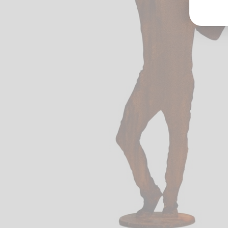
Groß
Lang
70327