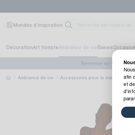
Zent
Mondes d’inspiration
Brunn
71272
Décoration
Art floriste
Ambiance de vie
Bases
Occasio
Nous
Blum
Bienvenue sur le nouveau
Nous 
afin 
Schwi
Ambiance de vie
Accessoires pour la maison
Fig
et de
70825
d'inf
para
Pfla
Am St
78652