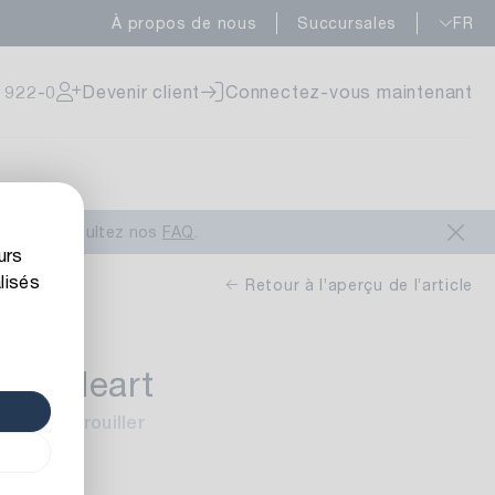
À propos de nous
Succursales
FR
ponible
 922-0
Devenir client
Connectez-vous maintenant
ponible
ous
ou consultez nos
FAQ
.
urs
lisés
Retour à l’aperçu de l’article
1
Tom/Heart
ponible
Finition: rouiller