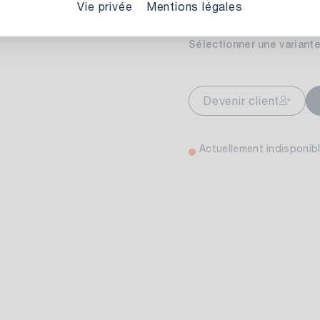
Vie privée
Mentions légales
Sélectionner une variante
markt Stuttgart
Actuellement indis
wiesenweg 30
Devenir client
 Stuttgart
Actuellement indisponib