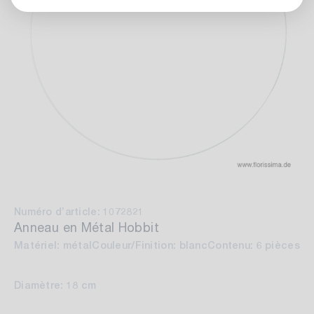
Numéro d’article: 1072821
Anneau en Métal Hobbit
Matériel: métal
Couleur/Finition: blanc
Contenu: 6 pièces
Diamètre: 18 cm