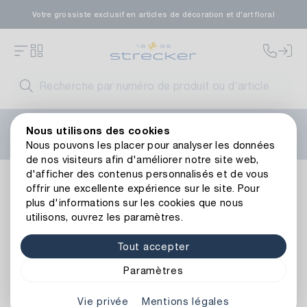
Votre grossiste exclusif en articles de décoration et d'art floral
Bienvenue sur le nouveau site web de Strecker ! Vous
Nous utilisons des cookies
avez besoin d'aide ?
Contactez-nous
ou consultez nos
Nous pouvons les placer pour analyser les données
FAQ
.
de nos visiteurs afin d'améliorer notre site web,
d'afficher des contenus personnalisés et de vous
Anneau en Métal Hobbit
offrir une excellente expérience sur le site. Pour
plus d'informations sur les cookies que nous
utilisons, ouvrez les paramètres.
Tout accepter
Paramètres
Vie privée
Mentions légales