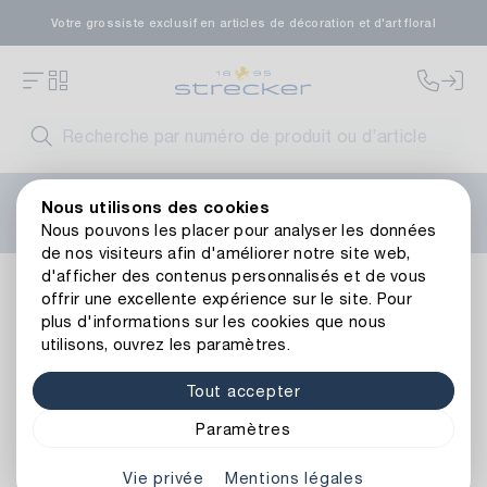
Votre grossiste exclusif en articles de décoration et d'art floral
Bienvenue sur le nouveau site web de Strecker ! Vous
Nous utilisons des cookies
avez besoin d'aide ?
Contactez-nous
ou consultez nos
Nous pouvons les placer pour analyser les données
FAQ
.
de nos visiteurs afin d'améliorer notre site web,
d'afficher des contenus personnalisés et de vous
Décoration
Vaisseaux
Planteurs
Vase en Métal Tunis/
offrir une excellente expérience sur le site. Pour
Retour à l’aperçu de l’article
plus d'informations sur les cookies que nous
utilisons, ouvrez les paramètres.
Tout accepter
Paramètres
Vie privée
Mentions légales