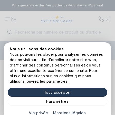
Votre grossiste exclusif en articles de décoration et d'art floral
Bienvenue sur le nouveau site web de Strecker ! Vous
Nous utilisons des cookies
avez besoin d'aide ?
Contactez-nous
ou consultez nos
Nous pouvons les placer pour analyser les données
FAQ
.
de nos visiteurs afin d'améliorer notre site web,
d'afficher des contenus personnalisés et de vous
Grille de Lanterne en Métal
offrir une excellente expérience sur le site. Pour
plus d'informations sur les cookies que nous
utilisons, ouvrez les paramètres.
Tout accepter
Paramètres
Vie privée
Mentions légales