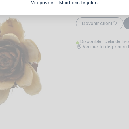
Sélectionner une variante
Vie privée
Mentions légales
markt Stuttgart
Actuellement indis
Devenir client
wiesenweg 30
 Stuttgart
Disponible
Délai de livr
Vérifier la disponibi