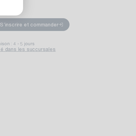
:
ponible
S’inscrire et commander
aison : 4 - 5 jours
lité dans les succursales