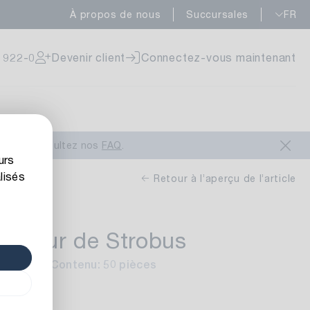
À propos de nous
Succursales
FR
onible
 922-0
Devenir client
Connectez-vous maintenant
onible
ous
ou consultez nos
FAQ
.
urs
lisés
Retour à l’aperçu de l’article
4
e Fleur de Strobus
onible
hi à blanc
Contenu: 50 pièces