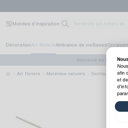
Zent
Mondes d’inspiration
Brunn
71272
Décoration
Art floriste
Ambiance de vie
Bases
Occasio
Nous
Blum
Bienvenue sur le nouveau
Nous 
afin 
Schwi
Art floriste
Matériaux naturels
Exotiques
Fleu
et de
70825
d'inf
para
Pfla
Am St
78652