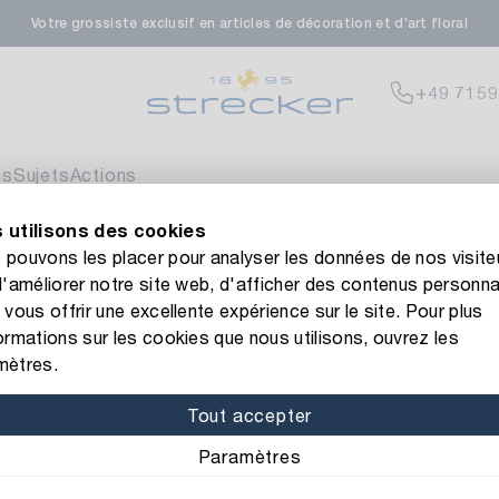
Votre grossiste exclusif en articles de décoration et d'art floral
rale in Renningen
Disp
+49 7159
enfeldstrasse 45-47
 Renningen
ns
Sujets
Actions
 utilisons des cookies
en- & Zierpflanzen-Zentrum
Disp
 site web de Strecker ! Vous avez besoin d'aide ?
Contactez-n
pouvons les placer pour analyser les données de nos visite
d'améliorer notre site web, d'afficher des contenus personna
eberdinger Straße 46
r Montée Fleur de Strobus
 vous offrir une excellente expérience sur le site. Pour plus
 Korntal-Muenchingen
ormations sur les cookies que nous utilisons, ouvrez les
Numéro d’article: 116685
mètres.
Fleur Monté
nzenforum Süd-West
Disp
Tout accepter
Couleur/Finition: blanc
Paramètres
aatsbahnhof 4
 Deisslingen Neckar