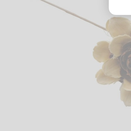
Groß
Lang
70327