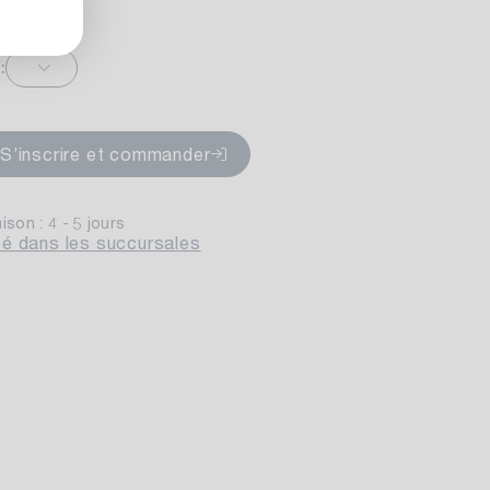
:
ponible
S’inscrire et commander
aison : 4 - 5 jours
lité dans les succursales