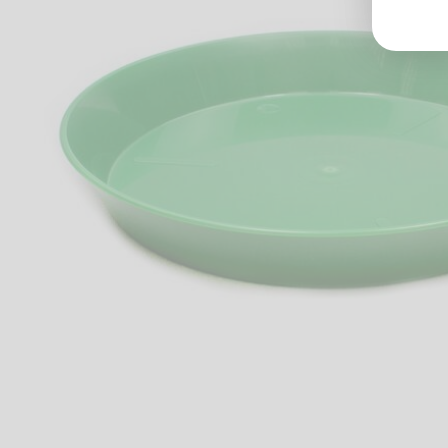
Groß
Lang
70327