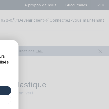
À propos de nous
Succursales
FR
onible
 922-0
Devenir client
Connectez-vous maintenant
onible
ous
ou consultez nos
FAQ
.
urs
lisés
 en Plastique
onible
eur/Finition: vert
r: 4,5 cm