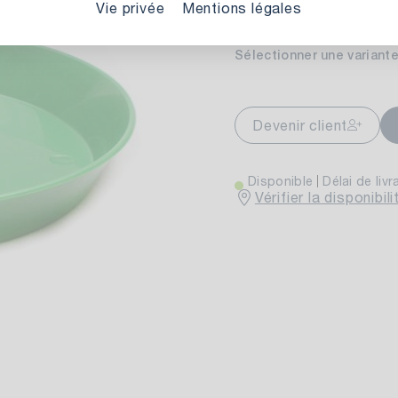
Vie privée
Mentions légales
Sélectionner une variante
markt Stuttgart
Actuellement indis
wiesenweg 30
Devenir client
 Stuttgart
Disponible
Délai de livr
Vérifier la disponibi