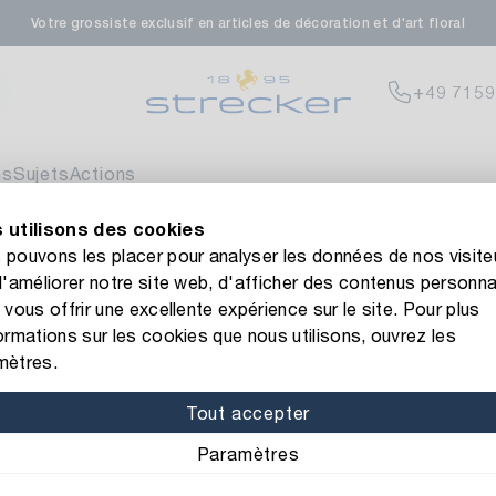
Votre grossiste exclusif en articles de décoration et d'art floral
rale in Renningen
Disp
+49 7159
enfeldstrasse 45-47
 Renningen
ns
Sujets
Actions
 utilisons des cookies
en- & Zierpflanzen-Zentrum
Disp
 site web de Strecker ! Vous avez besoin d'aide ?
Contactez-n
pouvons les placer pour analyser les données de nos visite
d'améliorer notre site web, d'afficher des contenus personna
eberdinger Straße 46
 vous offrir une excellente expérience sur le site. Pour plus
 Korntal-Muenchingen
ormations sur les cookies que nous utilisons, ouvrez les
Numéro d’article: 111703
mètres.
Sous-Verres
nzenforum Süd-West
Disp
Tout accepter
Matériel: plastique
Coul
Paramètres
aatsbahnhof 4
 Deisslingen Neckar
Diamètre: 30 cm
Hauteu