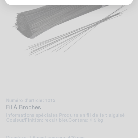
Numéro d’article: 1012
Fil À Broches
Informations spéciales Produits en fil de fer: aiguisé
Couleur/Finition: recuit bleu
Contenu: 2,5 kg
Diamètre: 1,6 mm
Longueur: 400 mm