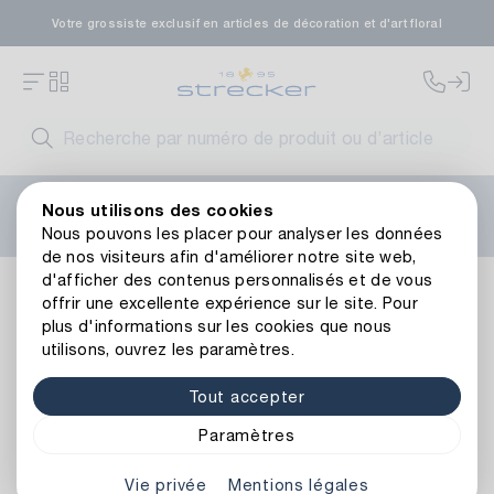
Votre grossiste exclusif en articles de décoration et d'art floral
Bienvenue sur le nouveau site web de Strecker ! Vous
Nous utilisons des cookies
avez besoin d'aide ?
Contactez-nous
ou consultez nos
Nous pouvons les placer pour analyser les données
FAQ
.
de nos visiteurs afin d'améliorer notre site web,
d'afficher des contenus personnalisés et de vous
Bases
Fil métallique
Fil à piquer
Fil À Broches
offrir une excellente expérience sur le site. Pour
Retour à l’aperçu de l’article
plus d'informations sur les cookies que nous
utilisons, ouvrez les paramètres.
Tout accepter
Paramètres
Vie privée
Mentions légales