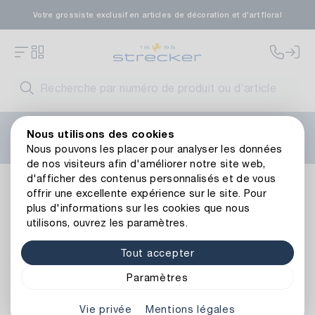
Votre grossiste exclusif en articles de décoration et d'art floral
Bienvenue sur le nouveau site web de Strecker ! Vous
Nous utilisons des cookies
avez besoin d'aide ?
Contactez-nous
ou consultez nos
Nous pouvons les placer pour analyser les données
FAQ
.
de nos visiteurs afin d'améliorer notre site web,
d'afficher des contenus personnalisés et de vous
Occasions
Noël
Cartes et serviettes de table
Serviet
offrir une excellente expérience sur le site. Pour
Retour à l’aperçu de l’article
plus d'informations sur les cookies que nous
utilisons, ouvrez les paramètres.
Tout accepter
Paramètres
Vie privée
Mentions légales