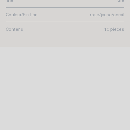
Trié
trié
Couleur/Finition
rose/jaune/corail
Contenu
10 pièces