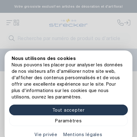
Votre grossiste exclusif en articles de décoration et d'art floral
Bienvenue sur le nouveau site web de Strecker ! Vous
Nous utilisons des cookies
avez besoin d'aide ?
Contactez-nous
ou consultez nos
Nous pouvons les placer pour analyser les données
FAQ
.
de nos visiteurs afin d'améliorer notre site web,
d'afficher des contenus personnalisés et de vous
Couleur du Seau en Zinc
offrir une excellente expérience sur le site. Pour
plus d'informations sur les cookies que nous
utilisons, ouvrez les paramètres.
Tout accepter
Paramètres
Vie privée
Mentions légales