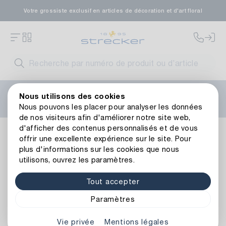
Votre grossiste exclusif en articles de décoration et d'art floral
Bienvenue sur le nouveau site web de Strecker ! Vous
Nous utilisons des cookies
avez besoin d'aide ?
Contactez-nous
ou consultez nos
Nous pouvons les placer pour analyser les données
FAQ
.
de nos visiteurs afin d'améliorer notre site web,
d'afficher des contenus personnalisés et de vous
Jardinière en Zinc Kiel
offrir une excellente expérience sur le site. Pour
plus d'informations sur les cookies que nous
utilisons, ouvrez les paramètres.
Tout accepter
Paramètres
Vie privée
Mentions légales