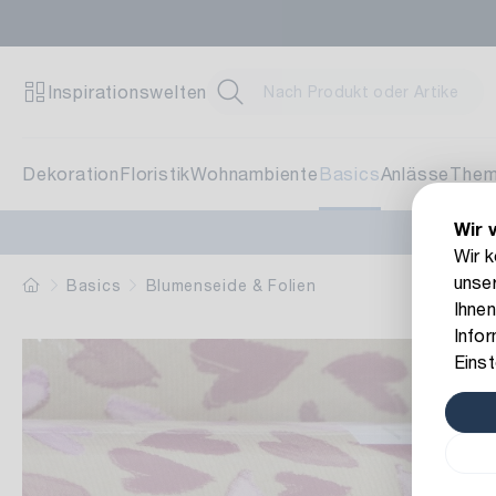
Inspirationswelten
Dekoration
Floristik
Wohnambiente
Basics
Anlässe
The
Wir 
Wir 
unser
Basics
Blumenseide & Folien
Ihnen
Info
Einst