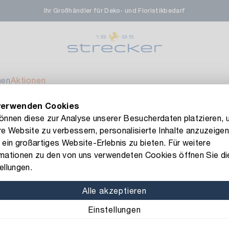
Ihr Großhändler für Deko- und Floristikbedarf
men
Aktionen
verwenden Cookies
FLORISSIMA-Kollektion H/W 2026 –
jetzt bestellen
!
können diese zur Analyse unserer Besucherdaten platzieren, 
e Website zu verbessern, personalisierte Inhalte anzuzeigen
 ein großartiges Website-Erlebnis zu bieten. Für weitere
rmationen zu den von uns verwendeten Cookies öffnen Sie di
ellungen.
Alle akzeptieren
Einstellungen