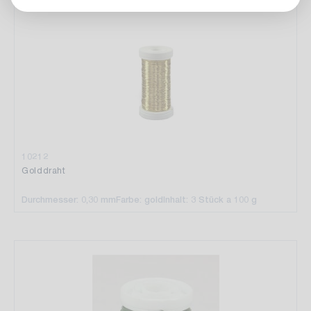
10212
Golddraht
Durchmesser: 0,30 mm
Farbe: gold
Inhalt: 3 Stück a 100 g