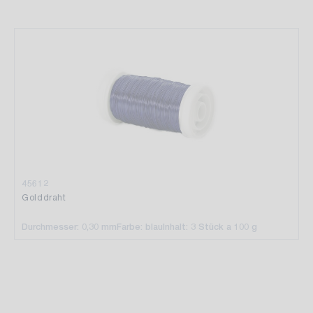
45612
Golddraht
Durchmesser: 0,30 mm
Farbe: blau
Inhalt: 3 Stück a 100 g