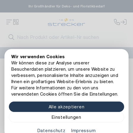
Ihr Großhändler für Deko- und Floristikbedarf
FLORISSIMA-Kollektion H/W 2026 –
jetzt bestellen
!
Wir verwenden Cookies
Wir können diese zur Analyse unserer
Basics
Drahtwaren
Schmuckdrähte
Besucherdaten platzieren, um unsere Website zu
verbessern, personalisierte Inhalte anzuzeigen und
Ihnen ein großartiges Website-Erlebnis zu bieten.
Schmuckdrähte
Für weitere Informationen zu den von uns
verwendeten Cookies öffnen Sie die Einstellungen.
Alle akzeptieren
Art.-Nr.
Filter
Einstellungen
Datenschutz
Impressum