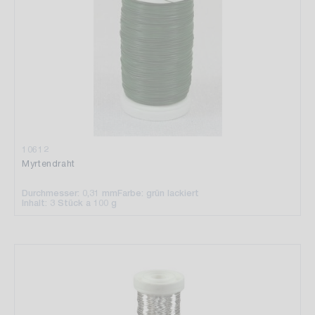
10612
Myrtendraht
Durchmesser: 0,31 mm
Farbe: grün lackiert
Inhalt: 3 Stück a 100 g