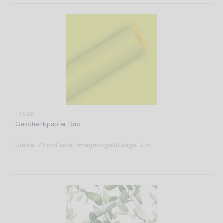
16526
Geschenkpapier Duo
Breite: 70 cm
Farbe: limegrün-gelb
Länge: 2 m