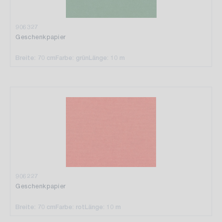
906327
Geschenkpapier
Breite: 70 cm
Farbe: grün
Länge: 10 m
906227
Geschenkpapier
Breite: 70 cm
Farbe: rot
Länge: 10 m