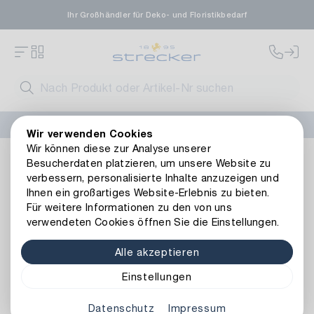
Ihr Großhändler für Deko- und Floristikbedarf
FLORISSIMA-Kollektion H/W 2026 –
jetzt bestellen
!
Wir verwenden Cookies
Wir können diese zur Analyse unserer
Dekoration
Papeterie
Geschenkpapier
Besucherdaten platzieren, um unsere Website zu
verbessern, personalisierte Inhalte anzuzeigen und
Ihnen ein großartiges Website-Erlebnis zu bieten.
Geschenkpapier
Für weitere Informationen zu den von uns
verwendeten Cookies öffnen Sie die Einstellungen.
Alle akzeptieren
Art.-Nr.
Einstellungen
Datenschutz
Impressum