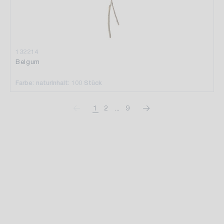
132214
Belgum
Farbe: natur
Inhalt: 100 Stück
1
2
...
9