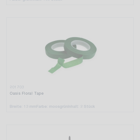
201703
Oasis Floral Tape
Breite: 13 mm
Farbe: moosgrün
Inhalt: 2 Stück