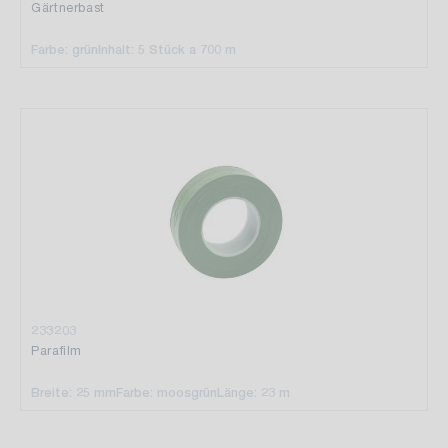
Gärtnerbast
Farbe: grün
Inhalt: 5 Stück a 700 m
233203
Parafilm
Breite: 25 mm
Farbe: moosgrün
Länge: 23 m