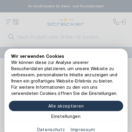
Ihr Großhändler für Deko- und Floristikbedarf
FLORISSIMA-Kollektion H/W 2026 –
jetzt bestellen
!
Wir verwenden Cookies
Wir können diese zur Analyse unserer
Basics
Bedarfsartikel
Hilfsmittel
Besucherdaten platzieren, um unsere Website zu
verbessern, personalisierte Inhalte anzuzeigen und
Ihnen ein großartiges Website-Erlebnis zu bieten.
Für weitere Informationen zu den von uns
verwendeten Cookies öffnen Sie die Einstellungen.
Alle akzeptieren
Einstellungen
Hilfsmittel
Datenschutz
Impressum