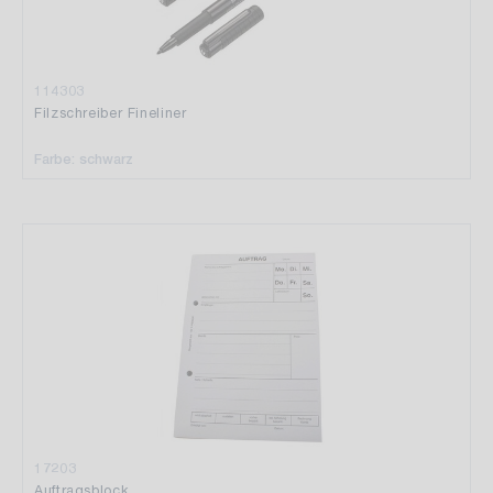
114303
Filzschreiber Fineliner
Farbe: schwarz
17203
Auftragsblock