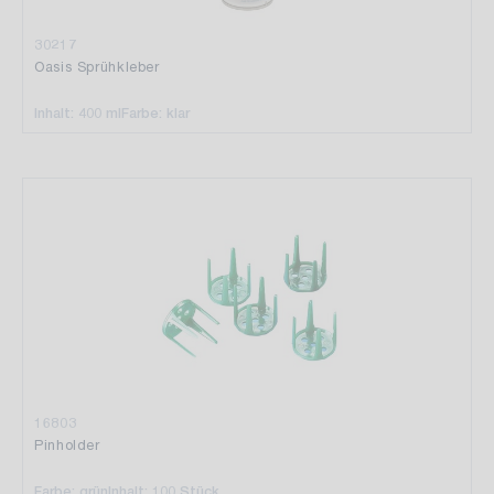
30217
Oasis Sprühkleber
Inhalt: 400 ml
Farbe: klar
16803
Pinholder
Farbe: grün
Inhalt: 100 Stück