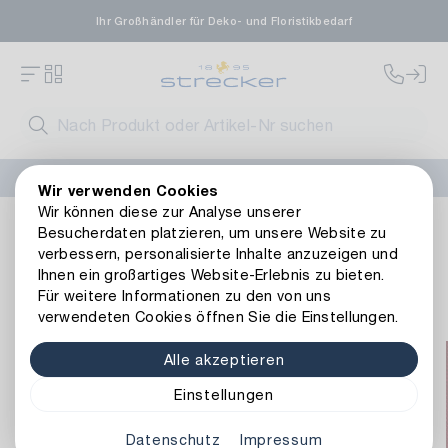
Ihr Großhändler für Deko- und Floristikbedarf
FLORISSIMA-Kollektion H/W 2026 –
jetzt bestellen
!
Wir verwenden Cookies
Wir können diese zur Analyse unserer
Inspirationsfeed
Besucherdaten platzieren, um unsere Website zu
verbessern, personalisierte Inhalte anzuzeigen und
Inspirationsfeed
Ihnen ein großartiges Website-Erlebnis zu bieten.
Für weitere Informationen zu den von uns
Schöne Styling-Ideen vom Strecker-Team kuratiert
verwendeten Cookies öffnen Sie die Einstellungen.
Alle akzeptieren
Einstellungen
Datenschutz
Impressum