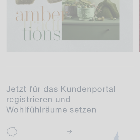
Deko-Träume wahr werden
lassen
Jetzt für das Kundenportal
Trends setzen
registrieren und
Wohlfühlräume setzen