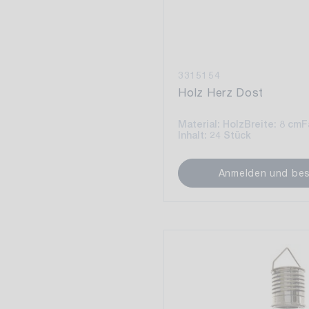
3315154
Holz Herz Dost
Material: Holz
Breite: 8 cm
F
Inhalt: 24 Stück
Anmelden und bes