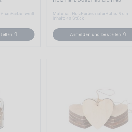
 6 cm
Farbe: weiß
Material: Holz
Farbe: natur
Höhe: 8 cm
Inhalt: 48 Stück
tellen
Anmelden und bestellen