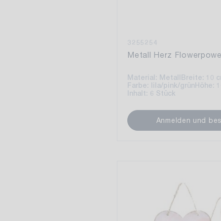
3255254
Metall Herz Flowerpowe
Material: Metall
Breite: 10 
Farbe: lila/pink/grün
Höhe: 
Inhalt: 6 Stück
Anmelden und bes