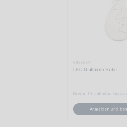
2892554
LED Glühbirne Solar
Breite: 14 cm
Farbe: klar
Län
Anmelden und bes