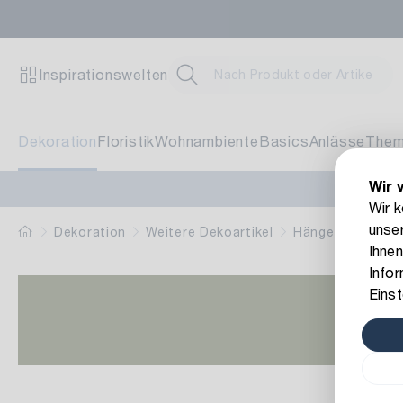
Inspirationswelten
Dekoration
Floristik
Wohnambiente
Basics
Anlässe
The
Wir 
Wir 
unser
Dekoration
Weitere Dekoartikel
Hänger
Ihnen
Info
Einst