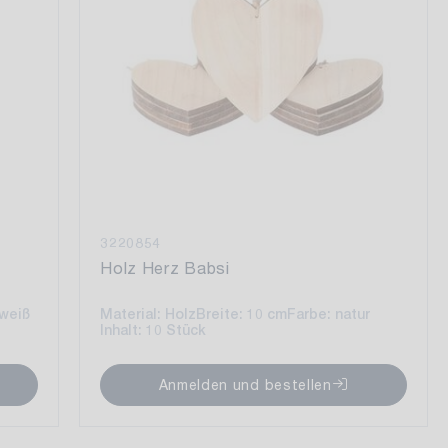
3220854
Holz Herz Babsi
-weiß
Material: Holz
Breite: 10 cm
Farbe: natur
Inhalt: 10 Stück
Anmelden und bestellen