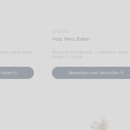
3220754
Holz Herz Babsi
arbe: weiß-natur
Material: Holz
Breite: 7 cm
Farbe: natur
Inhalt: 10 Stück
tellen
Anmelden und bestellen