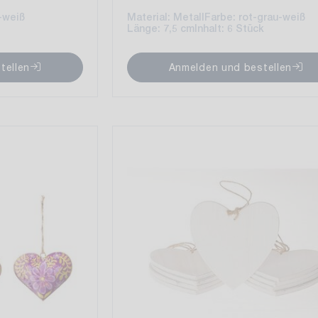
-weiß
Material: Metall
Farbe: rot-grau-weiß
Länge: 7,5 cm
Inhalt: 6 Stück
tellen
Anmelden und bestellen