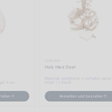
3285854
Holz Herz Dost
Material: Holz
Breite: 8 cm
Farbe: natur
Inhalt: 12 Stück
ge: 8 cm
Anmelden und bestellen
tellen