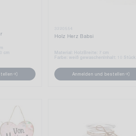
3220554
r
Holz Herz Babsi
cm
10 cm
Material: Holz
Breite: 7 cm
Farbe: weiß gewaschen
Inhalt: 10 Stück
tellen
Anmelden und bestellen