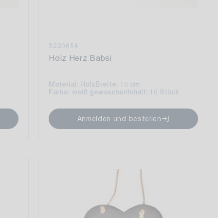
3220654
Holz Herz Babsi
Material: Holz
Breite: 10 cm
Farbe: weiß gewaschen
Inhalt: 10 Stück
Anmelden und bestellen