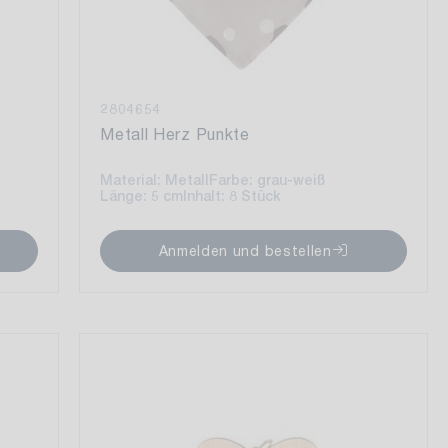
2804654
Metall Herz Punkte
Material: Metall
Farbe: grau-weiß
Länge: 5 cm
Inhalt: 8 Stück
Anmelden und bestellen