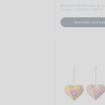
Material: Metall
Farbe: grün
Länge: 5 cm
Inhalt: 8 Stück
Anmelden und bes