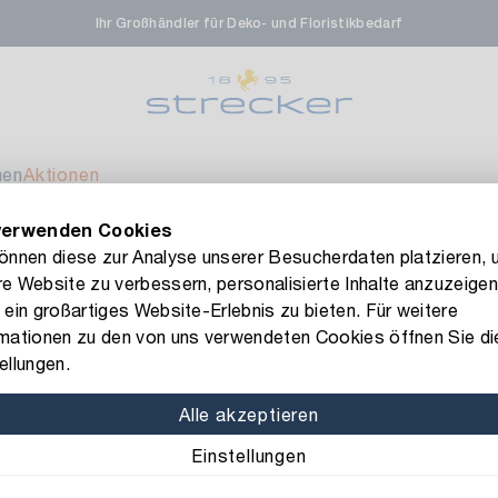
Ihr Großhändler für Deko- und Floristikbedarf
men
Aktionen
verwenden Cookies
FLORISSIMA-Kollektion H/W 2026 –
jetzt bestellen
!
können diese zur Analyse unserer Besucherdaten platzieren, 
e Website zu verbessern, personalisierte Inhalte anzuzeigen
 ein großartiges Website-Erlebnis zu bieten. Für weitere
rmationen zu den von uns verwendeten Cookies öffnen Sie di
ellungen.
Hänger
Alle akzeptieren
Einstellungen