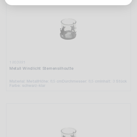
1203221
Metall Windlicht Sternensilhoutte
Material: Metall
Höhe: 8,5 cm
Durchmesser: 8,5 cm
Inhalt: 3 Stück
Farbe: schwarz-klar