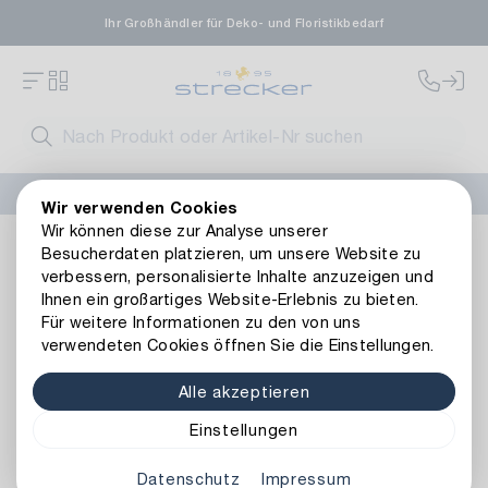
Ihr Großhändler für Deko- und Floristikbedarf
FLORISSIMA-Kollektion H/W 2026 –
jetzt bestellen
!
Wir verwenden Cookies
Wir können diese zur Analyse unserer
Anlässe
Weihnachten
Metallwaren
Besucherdaten platzieren, um unsere Website zu
verbessern, personalisierte Inhalte anzuzeigen und
Ihnen ein großartiges Website-Erlebnis zu bieten.
Metallwaren
Für weitere Informationen zu den von uns
verwendeten Cookies öffnen Sie die Einstellungen.
Alle akzeptieren
Art.-Nr.
Einstellungen
Datenschutz
Impressum