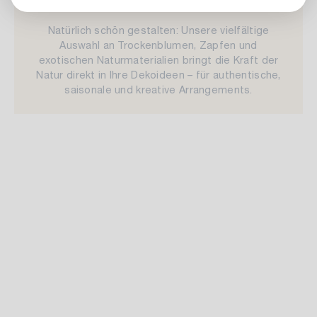
Natürlich schön gestalten: Unsere vielfältige
Auswahl an Trockenblumen, Zapfen und
exotischen Naturmaterialien bringt die Kraft der
Natur direkt in Ihre Dekoideen – für authentische,
saisonale und kreative Arrangements.
Trockenblumen
Bast & Sisal
Zapfen
Stäbe
Exoten
Trockenartikel
Weitere Materialien