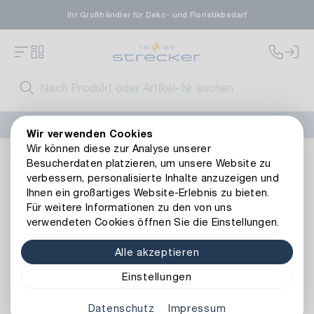
Ihr Großhändler für Deko- und Floristikbedarf
FLORISSIMA-Kollektion H/W 2026 –
jetzt bestellen
!
Wir verwenden Cookies
Wir können diese zur Analyse unserer
Floristik
Naturmaterialien
Besucherdaten platzieren, um unsere Website zu
verbessern, personalisierte Inhalte anzuzeigen und
Ihnen ein großartiges Website-Erlebnis zu bieten.
Für weitere Informationen zu den von uns
verwendeten Cookies öffnen Sie die Einstellungen.
Alle akzeptieren
Einstellungen
Naturmaterialien
Datenschutz
Impressum