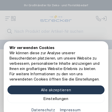
Ihr Großhändler für Deko- und Floristikbedarf
FLORISSIMA-Kollektion H/W 2026 –
jetzt bestellen
!
Wir verwenden Cookies
Wir können diese zur Analyse unserer
Floristik
Naturmaterialien
Exoten
Salignum-Zweig
Besucherdaten platzieren, um unsere Website zu
Zurück zur Artikelübersicht
verbessern, personalisierte Inhalte anzuzeigen und
Ihnen ein großartiges Website-Erlebnis zu bieten.
Für weitere Informationen zu den von uns
verwendeten Cookies öffnen Sie die Einstellungen.
Alle akzeptieren
Einstellungen
Datenschutz
Impressum