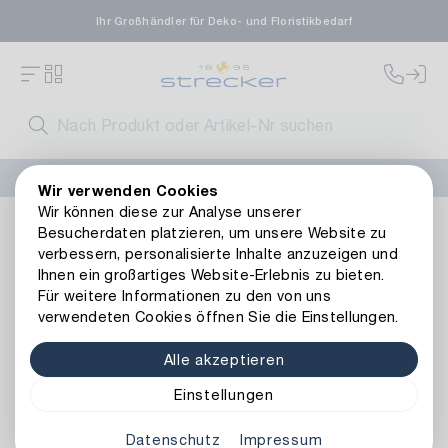
Ihr Großhändler für Deko- und Floristikbedarf
FLORISSIMA-Kollektion H/W 2026 –
jetzt bestellen
!
Wir verwenden Cookies
Wir können diese zur Analyse unserer
Dekoration
Bänder
Dekobänder
Deko-Band Dots
Besucherdaten platzieren, um unsere Website zu
Zurück zur Artikelübersicht
verbessern, personalisierte Inhalte anzuzeigen und
Ihnen ein großartiges Website-Erlebnis zu bieten.
Für weitere Informationen zu den von uns
verwendeten Cookies öffnen Sie die Einstellungen.
Alle akzeptieren
Einstellungen
Datenschutz
Impressum