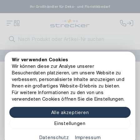
Ihr Großhändler für Deko- und Floristikbedarf
FLORISSIMA-Kollektion H/W 2026 –
jetzt bestellen
!
Wir verwenden Cookies
Wir können diese zur Analyse unserer
Dekoration
Bänder
Kordeln
Jute Kordel Decorina
Besucherdaten platzieren, um unsere Website zu
Zurück zur Artikelübersicht
verbessern, personalisierte Inhalte anzuzeigen und
Ihnen ein großartiges Website-Erlebnis zu bieten.
Für weitere Informationen zu den von uns
verwendeten Cookies öffnen Sie die Einstellungen.
Alle akzeptieren
Einstellungen
Datenschutz
Impressum