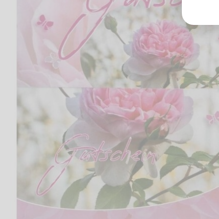
Groß
Lang
70327