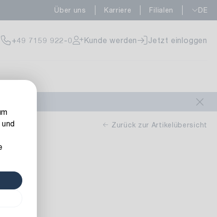
Über uns
Karriere
Filialen
DE
rfügbar
+49 7159 922-0
Kunde werden
Jetzt einloggen
rfügbar
um
 und
Zurück zur Artikelübersicht
e
hein
fügbar
Stück