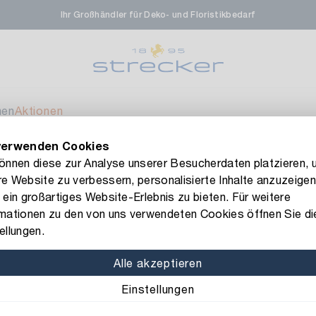
Ihr Großhändler für Deko- und Floristikbedarf
rale in Renningen
Aktuell nicht ve
enfeldstrasse 45-47
 Renningen
men
Aktionen
verwenden Cookies
en- & Zierpflanzen-Zentrum
Aktuell nicht ve
FLORISSIMA-Kollektion H/W 2026 –
jetzt bestellen
!
können diese zur Analyse unserer Besucherdaten platzieren, 
e Website zu verbessern, personalisierte Inhalte anzuzeigen
eberdinger Straße 46
 ein großartiges Website-Erlebnis zu bieten. Für weitere
 Korntal-Muenchingen
rmationen zu den von uns verwendeten Cookies öffnen Sie di
Art.-Nr.: 1105827
ellungen.
Karte Gutsc
nzenforum Süd-West
Ver
Alle akzeptieren
Farbe: rosa
Inhalt: 12 
Einstellungen
aatsbahnhof 4
 Deisslingen Neckar