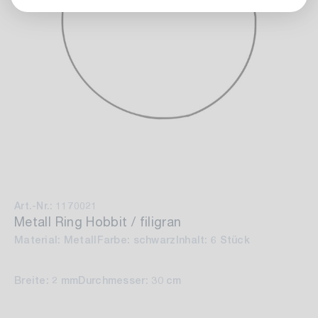
Art.-Nr.: 1170021
Metall Ring Hobbit / filigran
Material: Metall
Farbe: schwarz
Inhalt: 6 Stück
Breite: 2 mm
Durchmesser: 30 cm