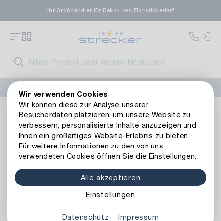
Ihr Großhändler für Deko- und Floristikbedarf
FLORISSIMA-Kollektion H/W 2026 –
jetzt bestellen
!
Wir verwenden Cookies
Wir können diese zur Analyse unserer
Dekoration
Weitere Dekoartikel
Metall
Metall Ring Hobb
Besucherdaten platzieren, um unsere Website zu
Zurück zur Artikelübersicht
verbessern, personalisierte Inhalte anzuzeigen und
Ihnen ein großartiges Website-Erlebnis zu bieten.
Für weitere Informationen zu den von uns
verwendeten Cookies öffnen Sie die Einstellungen.
Alle akzeptieren
Einstellungen
Datenschutz
Impressum