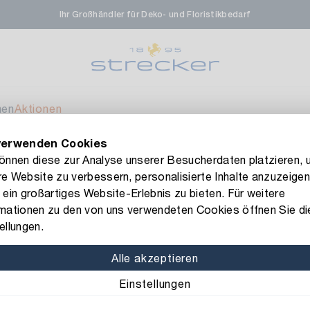
Ihr Großhändler für Deko- und Floristikbedarf
rale in Renningen
Ver
enfeldstrasse 45-47
 Renningen
men
Aktionen
verwenden Cookies
en- & Zierpflanzen-Zentrum
Ver
FLORISSIMA-Kollektion H/W 2026 –
jetzt bestellen
!
können diese zur Analyse unserer Besucherdaten platzieren, 
e Website zu verbessern, personalisierte Inhalte anzuzeigen
eberdinger Straße 46
per weiß
 ein großartiges Website-Erlebnis zu bieten. Für weitere
 Korntal-Muenchingen
rmationen zu den von uns verwendeten Cookies öffnen Sie di
Art.-Nr.: 105114
ellungen.
Baumpilz Su
nzenforum Süd-West
Ver
Alle akzeptieren
Farbe: weiß gebleicht
I
Einstellungen
aatsbahnhof 4
 Deisslingen Neckar