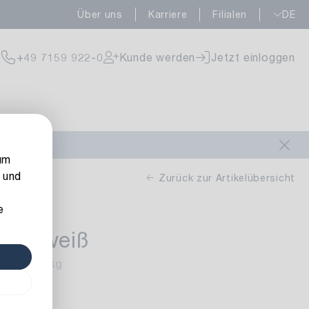
Über uns
Karriere
Filialen
DE
fügbar
+49 7159 922-0
Kunde werden
Jetzt einloggen
fügbar
um
 und
Zurück zur Artikelübersicht
e
per weiß
fügbar
nhalt: 1,5 kg