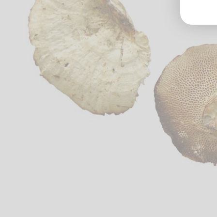
Groß
Lang
70327