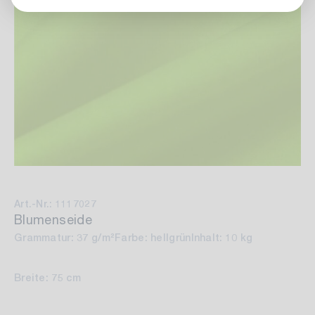
Art.-Nr.: 1117027
Blumenseide
Grammatur: 37 g/m²
Farbe: hellgrün
Inhalt: 10 kg
Breite: 75 cm