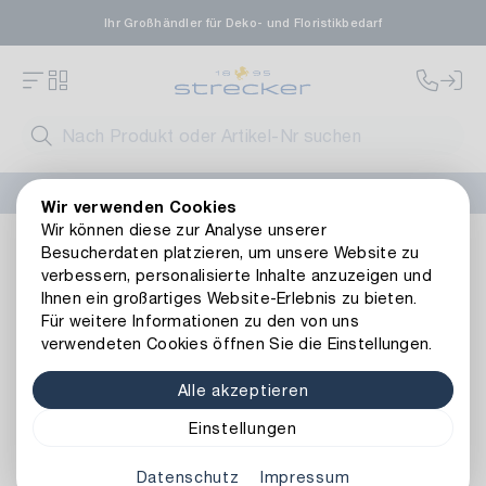
Ihr Großhändler für Deko- und Floristikbedarf
FLORISSIMA-Kollektion H/W 2026 –
jetzt bestellen
!
Wir verwenden Cookies
Wir können diese zur Analyse unserer
Basics
Blumenseide & Folien
Blumenseide
Blumense
Besucherdaten platzieren, um unsere Website zu
Zurück zur Artikelübersicht
verbessern, personalisierte Inhalte anzuzeigen und
Ihnen ein großartiges Website-Erlebnis zu bieten.
Für weitere Informationen zu den von uns
verwendeten Cookies öffnen Sie die Einstellungen.
Alle akzeptieren
Einstellungen
Datenschutz
Impressum