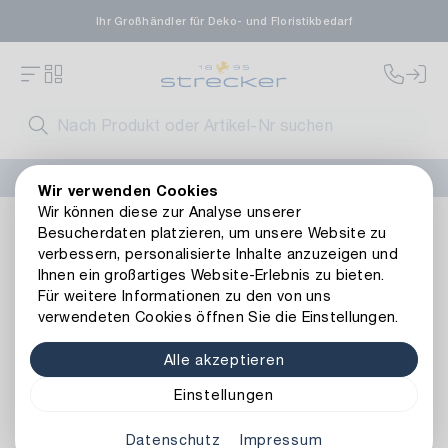
Ihr Großhändler für Deko- und Floristikbedarf
FLORISSIMA-Kollektion H/W 2026 –
jetzt bestellen
!
Wir verwenden Cookies
Wir können diese zur Analyse unserer
Basics
Blumenseide & Folien
Blumenseide
Blumensei
Besucherdaten platzieren, um unsere Website zu
Zurück zur Artikelübersicht
verbessern, personalisierte Inhalte anzuzeigen und
Ihnen ein großartiges Website-Erlebnis zu bieten.
Für weitere Informationen zu den von uns
verwendeten Cookies öffnen Sie die Einstellungen.
Alle akzeptieren
Einstellungen
Datenschutz
Impressum