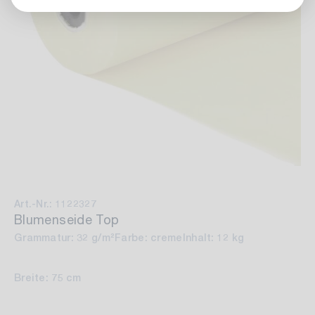
Art.-Nr.: 1122327
Blumenseide Top
Grammatur: 32 g/m²
Farbe: creme
Inhalt: 12 kg
Breite: 75 cm