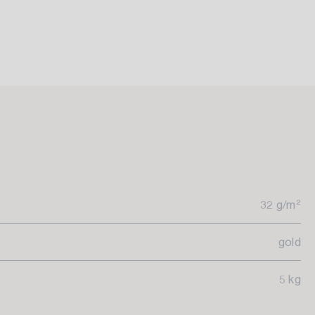
32 g/m²
gold
5 kg