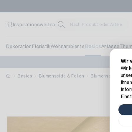
Zent
Inspirationswelten
Brunn
71272
Dekoration
Floristik
Wohnambiente
Basics
Anlässe
The
Wir 
Blum
Wir 
unser
Schwi
Basics
Blumenseide & Folien
Blumenseide
Blu
Ihnen
70825
Info
Einst
Pfla
Am St
78652