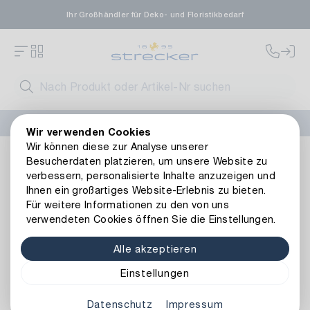
Ihr Großhändler für Deko- und Floristikbedarf
FLORISSIMA-Kollektion H/W 2026 –
jetzt bestellen
!
Wir verwenden Cookies
Wir können diese zur Analyse unserer
Floristik
Naturmaterialien
Exoten
Canella Extra/Froste
Besucherdaten platzieren, um unsere Website zu
Zurück zur Artikelübersicht
verbessern, personalisierte Inhalte anzuzeigen und
Ihnen ein großartiges Website-Erlebnis zu bieten.
Für weitere Informationen zu den von uns
verwendeten Cookies öffnen Sie die Einstellungen.
Alle akzeptieren
Einstellungen
Datenschutz
Impressum