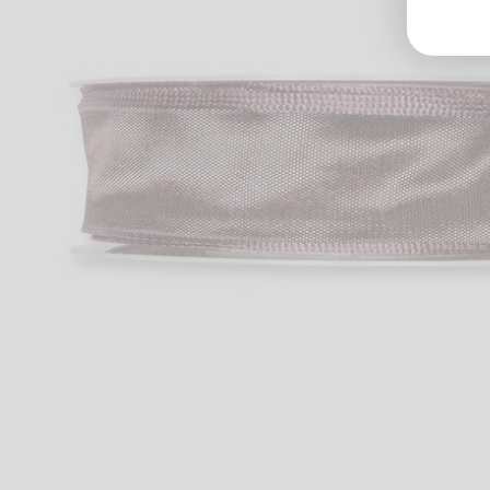
Groß
Lang
70327