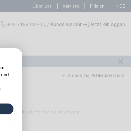
Über uns
Karriere
Filialen
DE
fügbar
+49 7159 922-0
Kunde werden
Jetzt einloggen
fügbar
um
 und
Zurück zur Artikelübersicht
e
fügbar
mit Drahtkante
Farbe: dusky berry
5 m