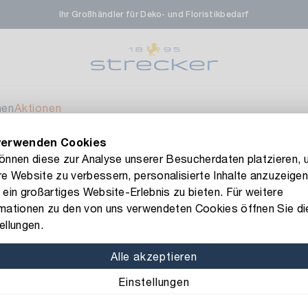
Ihr Großhändler für Deko- und Floristikbedarf
rale in Renningen
Ver
enfeldstrasse 45-47
 Renningen
men
Aktionen
verwenden Cookies
en- & Zierpflanzen-Zentrum
Ver
FLORISSIMA-Kollektion H/W 2026 –
jetzt bestellen
!
können diese zur Analyse unserer Besucherdaten platzieren, 
e Website zu verbessern, personalisierte Inhalte anzuzeigen
eberdinger Straße 46
 ein großartiges Website-Erlebnis zu bieten. Für weitere
 Korntal-Muenchingen
rmationen zu den von uns verwendeten Cookies öffnen Sie di
Art.-Nr.: 1653510
ellungen.
Deko-Band
nzenforum Süd-West
Ver
Alle akzeptieren
Sonderangabe (Band): 
Einstellungen
aatsbahnhof 4
 Deisslingen Neckar
Breite: 25 mm
Länge: 2