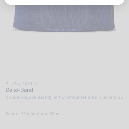
Art.-Nr.: 191410
Deko-Band
Sonderangabe (Band): mit Drahtkante
Farbe: dunkelblau
Breite: 40 mm
Länge: 25 m