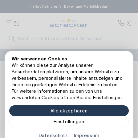
Ihr Großhändler für Deko- und Floristikbedarf
FLORISSIMA-Kollektion H/W 2026 –
jetzt bestellen
!
Wir verwenden Cookies
Wir können diese zur Analyse unserer
Dekoration
Bänder
Dekobänder
Deko-Band
Besucherdaten platzieren, um unsere Website zu
Zurück zur Artikelübersicht
verbessern, personalisierte Inhalte anzuzeigen und
Ihnen ein großartiges Website-Erlebnis zu bieten.
Für weitere Informationen zu den von uns
verwendeten Cookies öffnen Sie die Einstellungen.
Alle akzeptieren
Einstellungen
Datenschutz
Impressum