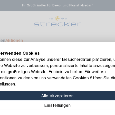
Ihr Großhändler für Deko- und Floristikbedarf
rale in Renningen
Ver
enfeldstrasse 45-47
 Renningen
men
Aktionen
verwenden Cookies
en- & Zierpflanzen-Zentrum
Ver
FLORISSIMA-Kollektion H/W 2026 –
jetzt bestellen
!
können diese zur Analyse unserer Besucherdaten platzieren, 
e Website zu verbessern, personalisierte Inhalte anzuzeigen
eberdinger Straße 46
itze
 ein großartiges Website-Erlebnis zu bieten. Für weitere
 Korntal-Muenchingen
rmationen zu den von uns verwendeten Cookies öffnen Sie di
Art.-Nr.: 1776710
ellungen.
Deko-Band 
nzenforum Süd-West
Ver
Alle akzeptieren
Farbe: pastellrosa
Einstellungen
aatsbahnhof 4
 Deisslingen Neckar
Breite: 18 mm
Länge: 1