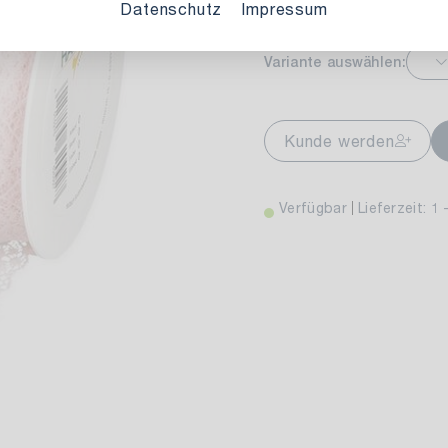
Datenschutz
Impressum
Variante auswählen:
markt Stuttgart
Ver
wiesenweg 30
Kunde werden
 Stuttgart
Verfügbar
Lieferzeit: 1 