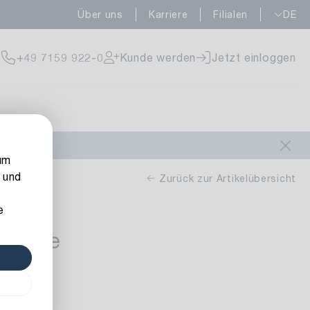
Über uns
Karriere
Filialen
DE
fügbar
+49 7159 922-0
Kunde werden
Jetzt einloggen
fügbar
um
 und
Zurück zur Artikelübersicht
e
Spitze
fügbar
8 m