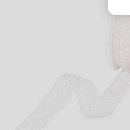
Groß
Lang
70327