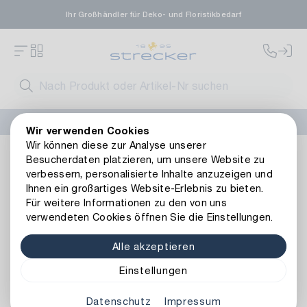
Ihr Großhändler für Deko- und Floristikbedarf
FLORISSIMA-Kollektion H/W 2026 –
jetzt bestellen
!
Wir verwenden Cookies
Wir können diese zur Analyse unserer
Anlässe
Herbst
Eichelzweig Trier
Besucherdaten platzieren, um unsere Website zu
Zurück zur Artikelübersicht
verbessern, personalisierte Inhalte anzuzeigen und
Ihnen ein großartiges Website-Erlebnis zu bieten.
Für weitere Informationen zu den von uns
verwendeten Cookies öffnen Sie die Einstellungen.
Alle akzeptieren
Einstellungen
Datenschutz
Impressum