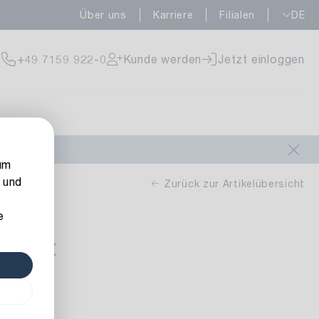
Über uns
Karriere
Filialen
DE
fügbar
+49 7159 922-0
Kunde werden
Jetzt einloggen
fügbar
um
 und
Zurück zur Artikelübersicht
e
iment
fügbar
 altrosa