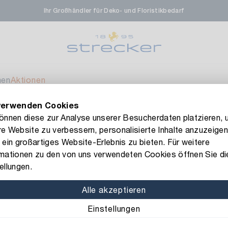
Ihr Großhändler für Deko- und Floristikbedarf
rale in Renningen
Ver
enfeldstrasse 45-47
 Renningen
men
Aktionen
verwenden Cookies
en- & Zierpflanzen-Zentrum
Ver
FLORISSIMA-Kollektion H/W 2026 –
jetzt bestellen
!
können diese zur Analyse unserer Besucherdaten platzieren, 
e Website zu verbessern, personalisierte Inhalte anzuzeigen
eberdinger Straße 46
iment
 ein großartiges Website-Erlebnis zu bieten. Für weitere
 Korntal-Muenchingen
rmationen zu den von uns verwendeten Cookies öffnen Sie di
Art.-Nr.: 145114
ellungen.
Exoten-Sort
nzenforum Süd-West
Ver
Alle akzeptieren
Sortiert: sortiert
Farbe:
Einstellungen
aatsbahnhof 4
 Deisslingen Neckar