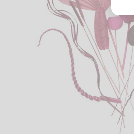
Groß
Lang
70327