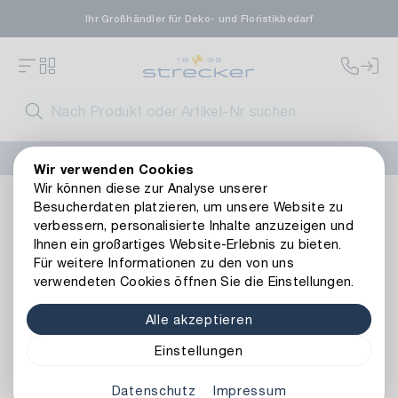
Ihr Großhändler für Deko- und Floristikbedarf
FLORISSIMA-Kollektion H/W 2026 –
jetzt bestellen
!
Wir verwenden Cookies
Wir können diese zur Analyse unserer
Dekoration
Weitere Dekoartikel
Federn
Feder Gans
Besucherdaten platzieren, um unsere Website zu
Zurück zur Artikelübersicht
verbessern, personalisierte Inhalte anzuzeigen und
Ihnen ein großartiges Website-Erlebnis zu bieten.
Für weitere Informationen zu den von uns
verwendeten Cookies öffnen Sie die Einstellungen.
Alle akzeptieren
Einstellungen
Datenschutz
Impressum