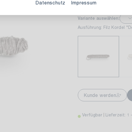
Datenschutz
Impressum
Variante auswählen:
markt Stuttgart
Ver
Ausführung: Filz Kordel "D
wiesenweg 30
 Stuttgart
Kunde werden
Verfügbar
Lieferzeit: 1 