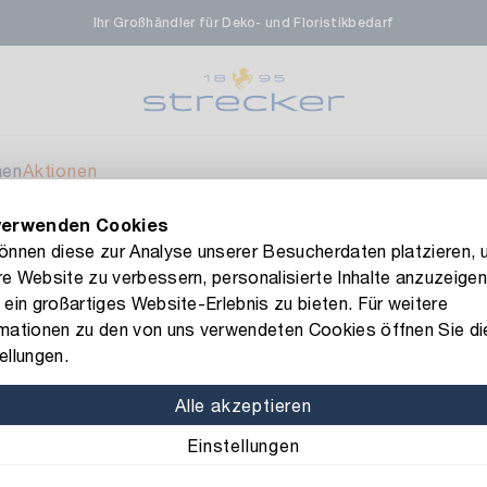
Ihr Großhändler für Deko- und Floristikbedarf
rale in Renningen
Ver
enfeldstrasse 45-47
 Renningen
men
Aktionen
verwenden Cookies
en- & Zierpflanzen-Zentrum
Ver
FLORISSIMA-Kollektion H/W 2026 –
jetzt bestellen
!
können diese zur Analyse unserer Besucherdaten platzieren, 
e Website zu verbessern, personalisierte Inhalte anzuzeigen
eberdinger Straße 46
t
 ein großartiges Website-Erlebnis zu bieten. Für weitere
 Korntal-Muenchingen
rmationen zu den von uns verwendeten Cookies öffnen Sie di
Art.-Nr.: 2250354
ellungen.
Filz Kordel 
nzenforum Süd-West
Ver
Alle akzeptieren
Material: Filz
Farbe: he
Einstellungen
aatsbahnhof 4
 Deisslingen Neckar
Durchmesser: 0,5 cm
Lä