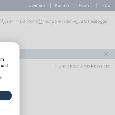
Über uns
Karriere
Filialen
DE
fügbar
+49 7159 922-0
Kunde werden
Jetzt einloggen
fügbar
um
 und
Zurück zur Artikelübersicht
e
Docht
fügbar
llgrau
nge: 55 m