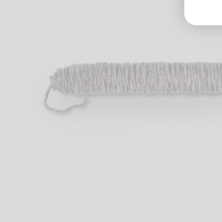
Groß
Lang
70327