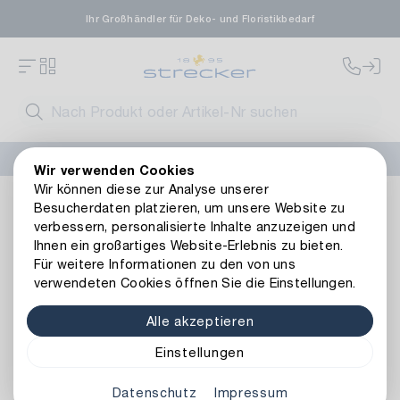
Ihr Großhändler für Deko- und Floristikbedarf
FLORISSIMA-Kollektion H/W 2026 –
jetzt bestellen
!
Wir verwenden Cookies
Wir können diese zur Analyse unserer
Basics
Bedarfsartikel
Hilfsmittel
Handschuh Kixx Nyl
Besucherdaten platzieren, um unsere Website zu
Zurück zur Artikelübersicht
verbessern, personalisierte Inhalte anzuzeigen und
Ihnen ein großartiges Website-Erlebnis zu bieten.
Für weitere Informationen zu den von uns
verwendeten Cookies öffnen Sie die Einstellungen.
Alle akzeptieren
Einstellungen
Datenschutz
Impressum