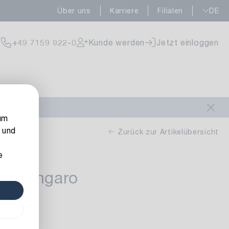
Über uns
Karriere
Filialen
DE
fügbar
+49 7159 922-0
Kunde werden
Jetzt einloggen
fügbar
um
 und
Zurück zur Artikelübersicht
e
er Kangaro
fügbar