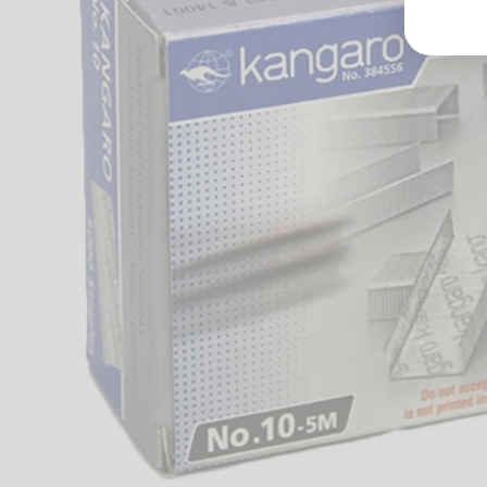
Groß
Lang
70327