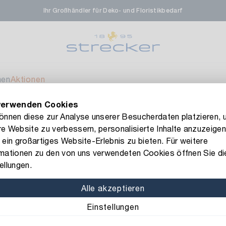
Ihr Großhändler für Deko- und Floristikbedarf
rale in Renningen
Ver
enfeldstrasse 45-47
 Renningen
men
Aktionen
verwenden Cookies
en- & Zierpflanzen-Zentrum
Ver
FLORISSIMA-Kollektion H/W 2026 –
jetzt bestellen
!
können diese zur Analyse unserer Besucherdaten platzieren, 
e Website zu verbessern, personalisierte Inhalte anzuzeigen
eberdinger Straße 46
mmer Kangaro
 ein großartiges Website-Erlebnis zu bieten. Für weitere
 Korntal-Muenchingen
rmationen zu den von uns verwendeten Cookies öffnen Sie di
Art.-Nr.: 114703
ellungen.
Heft Klamm
nzenforum Süd-West
Ver
Alle akzeptieren
Inhalt: 5000 Stück
Einstellungen
aatsbahnhof 4
 Deisslingen Neckar