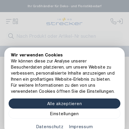
Ihr Großhändler für Deko- und Floristikbedarf
FLORISSIMA-Kollektion H/W 2026 –
jetzt bestellen
!
Wir verwenden Cookies
Wir können diese zur Analyse unserer
Dekoration
Bänder
Weitere Dekobänder
Jutex Band E
Besucherdaten platzieren, um unsere Website zu
Zurück zur Artikelübersicht
verbessern, personalisierte Inhalte anzuzeigen und
Ihnen ein großartiges Website-Erlebnis zu bieten.
Für weitere Informationen zu den von uns
verwendeten Cookies öffnen Sie die Einstellungen.
Alle akzeptieren
Einstellungen
Datenschutz
Impressum