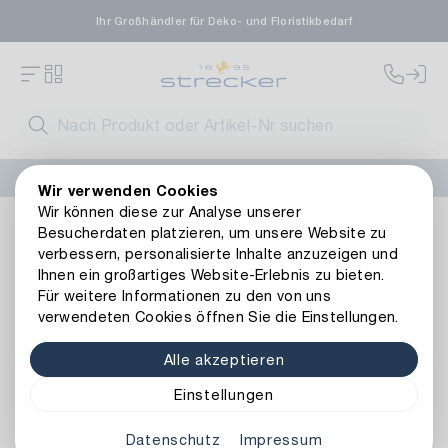
Ihr Großhändler für Deko- und Floristikbedarf
FLORISSIMA-Kollektion H/W 2026 –
jetzt bestellen
!
Wir verwenden Cookies
Wir können diese zur Analyse unserer
Dekoration
Papeterie
Karten
Karte Gutschein
Besucherdaten platzieren, um unsere Website zu
Zurück zur Artikelübersicht
verbessern, personalisierte Inhalte anzuzeigen und
Ihnen ein großartiges Website-Erlebnis zu bieten.
Für weitere Informationen zu den von uns
verwendeten Cookies öffnen Sie die Einstellungen.
Alle akzeptieren
Einstellungen
Datenschutz
Impressum