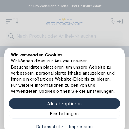
Ihr Großhändler für Deko- und Floristikbedarf
FLORISSIMA-Kollektion H/W 2026 –
jetzt bestellen
!
Wir verwenden Cookies
Wir können diese zur Analyse unserer
Dekoration
Bänder
Kranzbänder
Kranzband Satin
Besucherdaten platzieren, um unsere Website zu
Zurück zur Artikelübersicht
verbessern, personalisierte Inhalte anzuzeigen und
Ihnen ein großartiges Website-Erlebnis zu bieten.
Für weitere Informationen zu den von uns
verwendeten Cookies öffnen Sie die Einstellungen.
Alle akzeptieren
Einstellungen
Datenschutz
Impressum