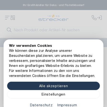
Ihr Großhändler für Deko- und Floristikbedarf
FLORISSIMA-Kollektion H/W 2026 –
jetzt bestellen
!
Wir verwenden Cookies
Wir können diese zur Analyse unserer
Basics
Bedarfsartikel
Arbeitsgeräte
Krepp-Fix Maschi
Besucherdaten platzieren, um unsere Website zu
Zurück zur Artikelübersicht
verbessern, personalisierte Inhalte anzuzeigen und
Ihnen ein großartiges Website-Erlebnis zu bieten.
Für weitere Informationen zu den von uns
verwendeten Cookies öffnen Sie die Einstellungen.
Alle akzeptieren
Einstellungen
Datenschutz
Impressum