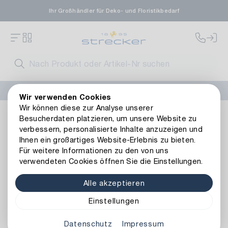
Ihr Großhändler für Deko- und Floristikbedarf
FLORISSIMA-Kollektion H/W 2026 –
jetzt bestellen
!
Wir verwenden Cookies
Wir können diese zur Analyse unserer
Floristik
Kunstblumen
Zweige
Kunststoff Apfelblüten
Besucherdaten platzieren, um unsere Website zu
Zurück zur Artikelübersicht
verbessern, personalisierte Inhalte anzuzeigen und
Ihnen ein großartiges Website-Erlebnis zu bieten.
Für weitere Informationen zu den von uns
verwendeten Cookies öffnen Sie die Einstellungen.
Alle akzeptieren
Einstellungen
Datenschutz
Impressum