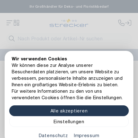
Ihr Großhändler für Deko- und Floristikbedarf
FLORISSIMA-Kollektion H/W 2026 –
jetzt bestellen
!
Wir verwenden Cookies
Wir können diese zur Analyse unserer
Floristik
Kunstblumen
Zweige
Kunststoff Blütenpick D
Besucherdaten platzieren, um unsere Website zu
Zurück zur Artikelübersicht
verbessern, personalisierte Inhalte anzuzeigen und
Ihnen ein großartiges Website-Erlebnis zu bieten.
Für weitere Informationen zu den von uns
verwendeten Cookies öffnen Sie die Einstellungen.
Alle akzeptieren
Einstellungen
Datenschutz
Impressum